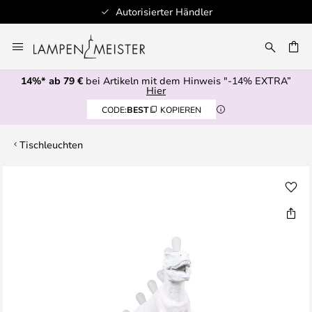
Autorisierter Händler
Zum
Inhalt
E
springen
14%* ab 79 €
bei Artikeln mit dem Hinweis "-14% EXTRA”
Hier
CODE:
BEST
KOPIEREN
Tischleuchten
Zum
Ende
der
Bildgalerie
springen