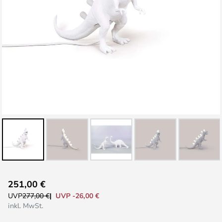
Zum
251,00 €
Anfang
UVP -26,00 €
UVP
277,00 €
der
inkl. MwSt.
Bildgalerie