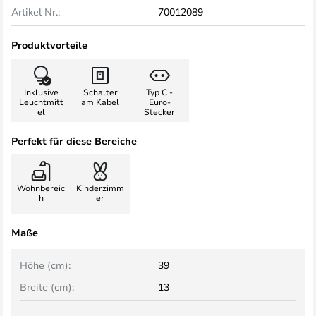
Artikel Nr.:
70012089
Produktvorteile
Inklusive
Schalter
Typ C -
Leuchtmitt
am Kabel
Euro-
el
Stecker
Perfekt für diese Bereiche
Wohnbereic
Kinderzimm
h
er
Maße
Höhe (cm):
39
Breite (cm):
13