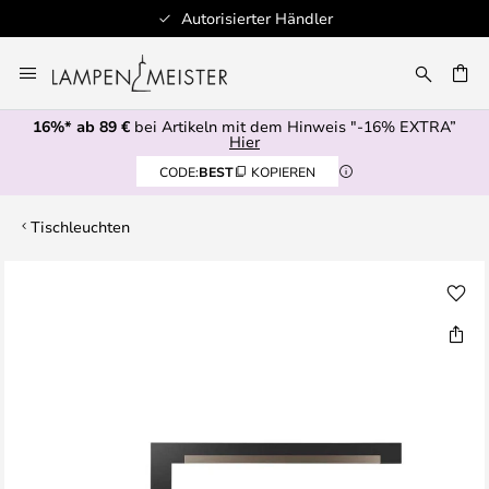
Autorisierter Händler
Zum
Inhalt
E
springen
16%* ab 89 €
bei Artikeln mit dem Hinweis "-16% EXTRA”
Hier
CODE:
BEST
KOPIEREN
Tischleuchten
Zum
Ende
der
Bildgalerie
springen