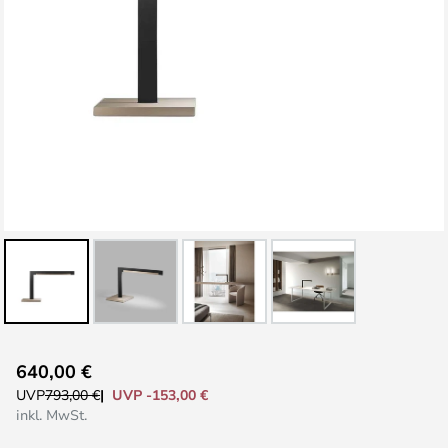
Zum
640,00 €
Anfang
UVP -153,00 €
UVP
793,00 €
der
inkl. MwSt.
Bildgalerie