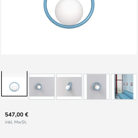
Zum
547,00 €
Anfang
inkl. MwSt.
der
Bildgalerie