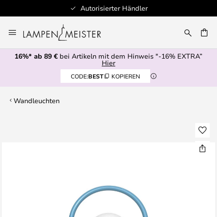
Autorisierter Händler
Zum
Inhalt
E
springen
16%* ab 89 €
bei Artikeln mit dem Hinweis "-16% EXTRA”
Hier
CODE:
BEST
KOPIEREN
Wandleuchten
Zum
Ende
der
Bildgalerie
springen