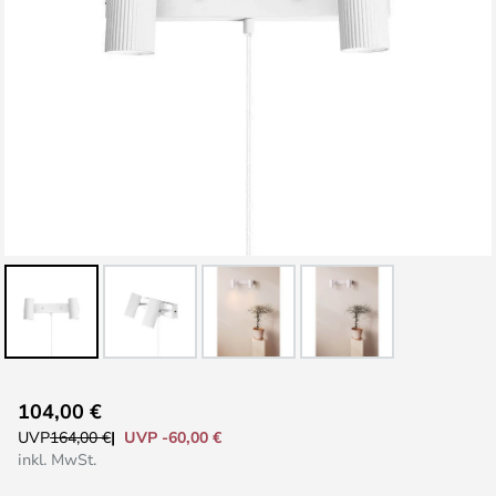
Zum
104,00 €
Anfang
UVP -60,00 €
UVP
164,00 €
der
inkl. MwSt.
Bildgalerie