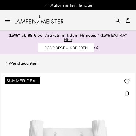
Autorisierter Händler
Zum
Inhalt
E
springen
16%* ab 89 €
bei Artikeln mit dem Hinweis "-16% EXTRA”
Hier
CODE:
BEST
KOPIEREN
Wandleuchten
Zum
SUMMER DEAL
Ende
der
Bildgalerie
springen