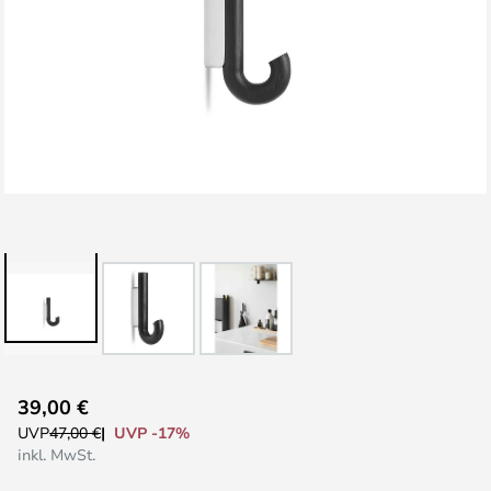
Zum
39,00 €
Anfang
UVP -17%
UVP
47,00 €
der
inkl. MwSt.
Bildgalerie