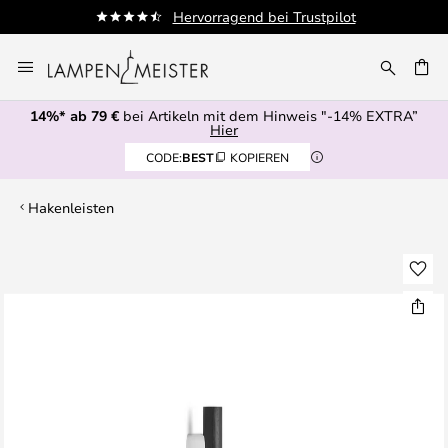
Hervorragend bei Trustpilot
Aut
Zum
Inhalt
E
springen
14%* ab 79 €
bei Artikeln mit dem Hinweis "-14% EXTRA”
Hier
CODE:
BEST
KOPIEREN
Hakenleisten
Zum
Ende
der
Bildgalerie
springen