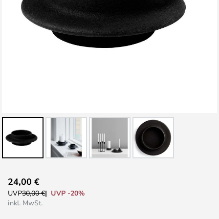
Zum
24,00 €
Anfang
UVP -20%
UVP
30,00 €
der
inkl. MwSt.
Bildgalerie