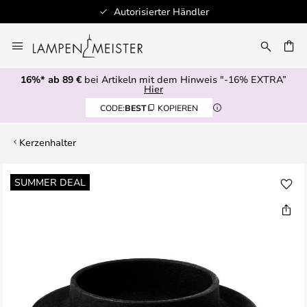
Autorisierter Händler
Zum
Inhalt
E
springen
16%* ab 89 €
bei Artikeln mit dem Hinweis "-16% EXTRA”
Hier
CODE:
BEST
KOPIEREN
Kerzenhalter
Zum
SUMMER DEAL
Ende
der
Bildgalerie
springen