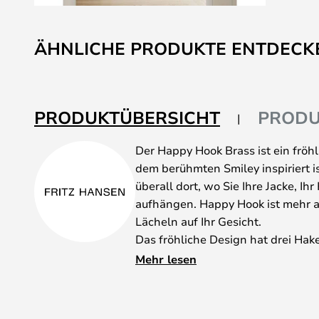
Zum
Anfang
ÄHNLICHE PRODUKTE ENTDECK
der
Bildgalerie
springen
PRODUKTÜBERSICHT
PRODU
Der Happy Hook Brass ist ein fröh
dem berühmten Smiley inspiriert i
überall dort, wo Sie Ihre Jacke, Ih
aufhängen. Happy Hook ist mehr als
Lächeln auf Ihr Gesicht.
Das fröhliche Design hat drei Haken
Gegenstände haben. Wenn der Haken
Mehr lesen
Smiley, der Ihrer Einrichtung Persö
verleiht.