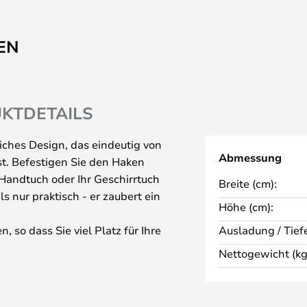
EN
KTDETAILS
liches Design, das eindeutig von
Abmessung
st. Befestigen Sie den Haken
r Handtuch oder Ihr Geschirrtuch
Breite (cm):
 nur praktisch - er zaubert ein
Höhe (cm):
, so dass Sie viel Platz für Ihre
Ausladung / Tiefe
 leer ist, sieht er aus, wie ein
Nettogewicht (kg
nlichkeit und Fröhlichkeit