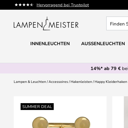
Zum
Hervorragend bei Trustpilot
Inhalt
springen
Finden
Sie
Ihre
Leuchte...
INNENLEUCHTEN
AUSSENLEUCHTEN
14%* ab 79 €
bei
Lampen & Leuchten
Accessoires
Hakenleisten
Happy Kleiderhaken 
Zum
Ende
SUMMER DEAL
der
Bildgalerie