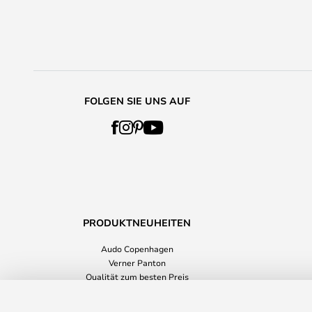
FOLGEN SIE UNS AUF
PRODUKTNEUHEITEN
Audo Copenhagen
Verner Panton
Qualität zum besten Preis
Accessoires
Happy Kleiderhaken Brass - Fritz Han
Alle Produktneuheiten