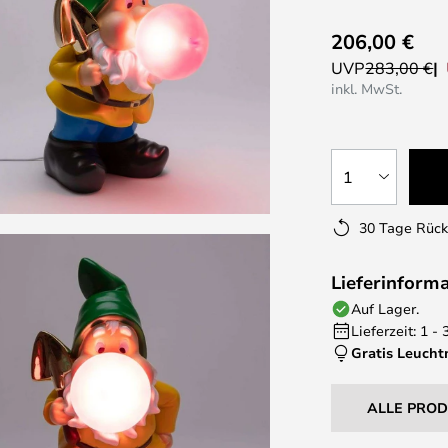
206,00 €
UVP
283,00 €
inkl. MwSt.
1
30 Tage Rüc
Lieferinform
Auf Lager.
Lieferzeit: 1 -
Gratis Leucht
ALLE PRO