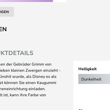
EIGEN
EN
KTDETAILS
hen der Gebrüder Grimm von
Helligkeit
ieben kleinen Zwergen einzieht -
nohit wurde, als Disney es als
Dunkelheit
jetzt können Sie einen Kaugummi
neneinrichtung einladen.
 ist, kann ihre Farbe von
ndert sich die Farbe der Blase,