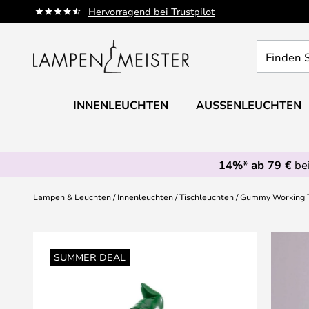
Zum
Hervorragend bei Trustpilot
Inhalt
springen
Finden
Sie
Ihre
Leuchte...
INNENLEUCHTEN
AUSSENLEUCHTEN
14%* ab 79 €
bei
Lampen & Leuchten
Innenleuchten
Tischleuchten
Gummy Working Ti
Zum
Ende
SUMMER DEAL
der
Bildgalerie