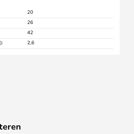
20
26
42
):
2,6
teren