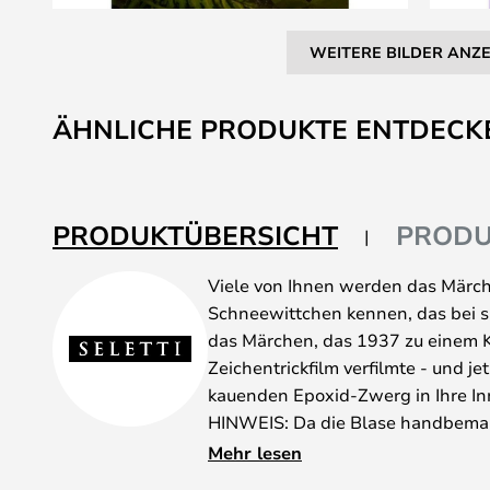
WEITERE BILDER ANZ
Zum
Anfang
ÄHNLICHE PRODUKTE ENTDECK
der
Bildgalerie
springen
PRODUKTÜBERSICHT
PRODU
Viele von Ihnen werden das Märc
Schneewittchen kennen, das bei s
das Märchen, das 1937 zu einem Ki
Zeichentrickfilm verfilmte - und 
kauenden Epoxid-Zwerg in Ihre In
HINWEIS: Da die Blase handbemalt
Produkt zu Produkt variieren. Oft ä
Mehr lesen
wenn die Lampe eingeschaltet ist.