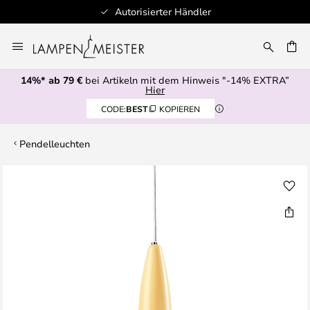
Autorisierter Händler
Zum
Inhalt
E
springen
14%* ab 79 €
bei Artikeln mit dem Hinweis "-14% EXTRA”
Hier
CODE:
BEST
KOPIEREN
Pendelleuchten
Zum
Ende
der
Bildgalerie
springen