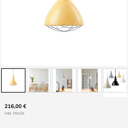
Zum
216,00 €
Anfang
inkl. MwSt.
der
Bildgalerie