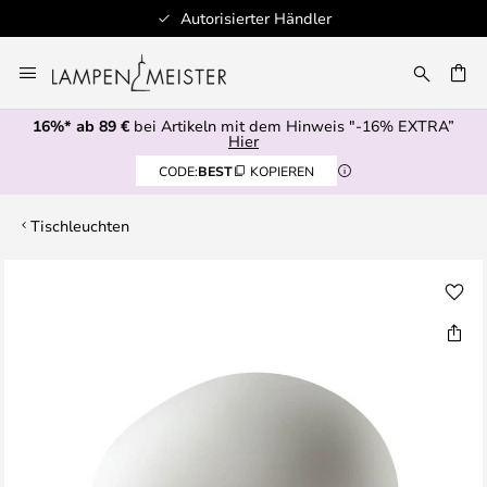
Autorisierter Händler
Zum
Inhalt
E
springen
16%* ab 89 €
bei Artikeln mit dem Hinweis "-16% EXTRA”
Hier
CODE:
BEST
KOPIEREN
Tischleuchten
Zum
Ende
der
Bildgalerie
springen