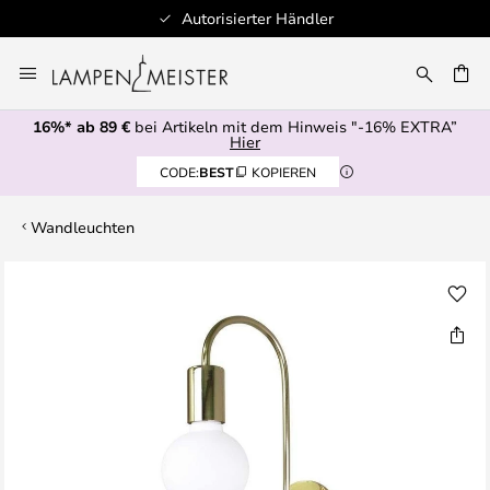
Autorisierter Händler
Zum
Inhalt
E
springen
16%* ab 89 €
bei Artikeln mit dem Hinweis "-16% EXTRA”
Hier
CODE:
BEST
KOPIEREN
Wandleuchten
Zum
Ende
der
Bildgalerie
springen