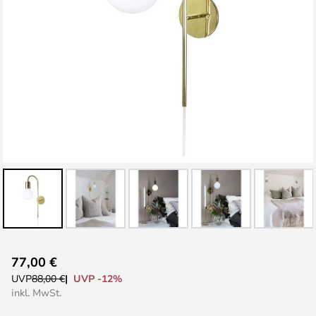
Zum
77,00 €
Anfang
UVP -12%
UVP
88,00 €
der
inkl. MwSt.
Bildgalerie