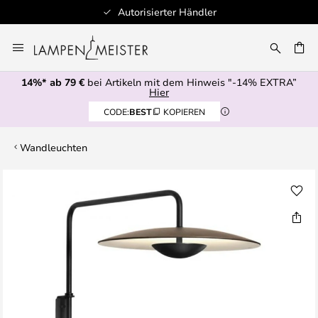
Autorisierter Händler
Zum
Inhalt
E
springen
14%* ab 79 €
bei Artikeln mit dem Hinweis "-14% EXTRA”
Hier
CODE:
BEST
KOPIEREN
Wandleuchten
Zum
Ende
der
Bildgalerie
springen