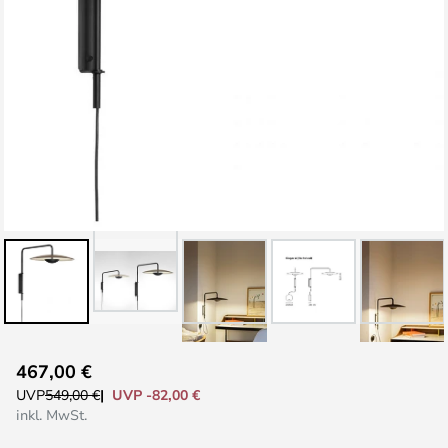
Zum
467,00 €
Anfang
UVP -82,00 €
UVP
549,00 €
der
inkl. MwSt.
Bildgalerie