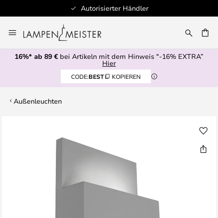
Autorisierter Händler
Zum
Inhalt
E
springen
16%* ab 89 €
bei Artikeln mit dem Hinweis "-16% EXTRA”
Hier
CODE:
BEST
KOPIEREN
Außenleuchten
Zum
Ende
der
Bildgalerie
springen