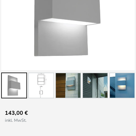
Zum
143,00 €
Anfang
inkl. MwSt.
der
Bildgalerie