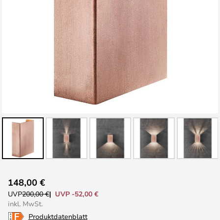
Zum
148,00 €
Anfang
UVP -52,00 €
UVP
200,00 €
der
inkl. MwSt.
Bildgalerie
Produktdatenblatt