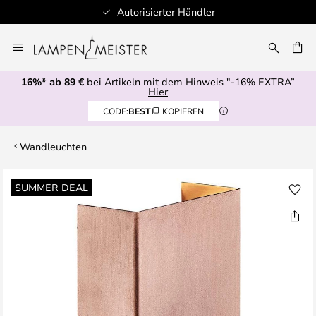
Autorisierter Händler
Zum
Inhalt
E
springen
16%* ab 89 €
bei Artikeln mit dem Hinweis "-16% EXTRA”
Hier
CODE:
BEST
KOPIEREN
Wandleuchten
Zum
SUMMER DEAL
Ende
der
Bildgalerie
springen