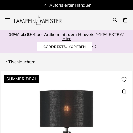
Autorisierter Händler
Zum
Inhalt
E
springen
16%* ab 89 €
bei Artikeln mit dem Hinweis "-16% EXTRA”
Hier
CODE:
BEST
KOPIEREN
Tischleuchten
Zum
SUMMER DEAL
Ende
der
Bildgalerie
springen