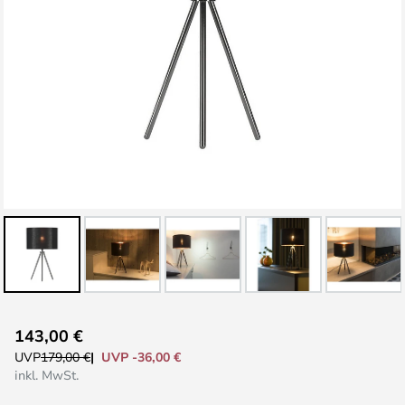
Zum
143,00 €
Anfang
UVP -36,00 €
UVP
179,00 €
der
inkl. MwSt.
Bildgalerie