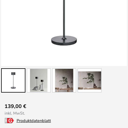
Zum
139,00 €
Anfang
inkl. MwSt.
der
Produktdatenblatt
Bildgalerie