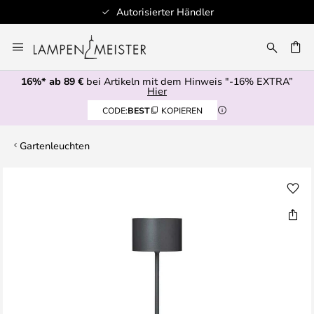
Autorisierter Händler
Zum
Inhalt
E
springen
16%* ab 89 €
bei Artikeln mit dem Hinweis "-16% EXTRA”
Hier
CODE:
BEST
KOPIEREN
Gartenleuchten
Zum
Ende
der
Bildgalerie
springen