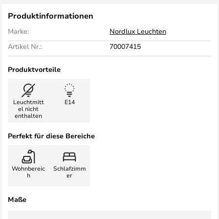
Produktinformationen
Marke:
Nordlux Leuchten
Artikel Nr.:
70007415
Produktvorteile
Leuchtmitt
E14
el nicht
enthalten
Perfekt für diese Bereiche
Wohnbereic
Schlafzimm
h
er
Maße