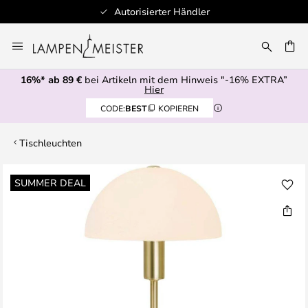
Autorisierter Händler
Zum
Inhalt
E
springen
16%* ab 89 €
bei Artikeln mit dem Hinweis "-16% EXTRA”
Hier
CODE:
BEST
KOPIEREN
Tischleuchten
Zum
SUMMER DEAL
Ende
der
Bildgalerie
springen