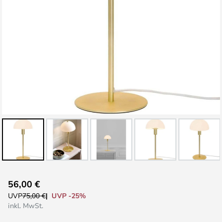
Zum
56,00 €
Anfang
UVP -25%
UVP
75,00 €
der
inkl. MwSt.
Bildgalerie