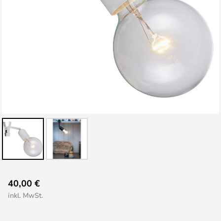
Zum
40,00 €
Anfang
inkl. MwSt.
der
Bildgalerie