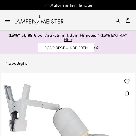
Autorisierter Händler
Zum
Inhalt
E
springen
16%* ab 89 €
bei Artikeln mit dem Hinweis "-16% EXTRA”
Hier
CODE:
BEST
KOPIEREN
Spotlight
Zum
Ende
der
Bildgalerie
springen