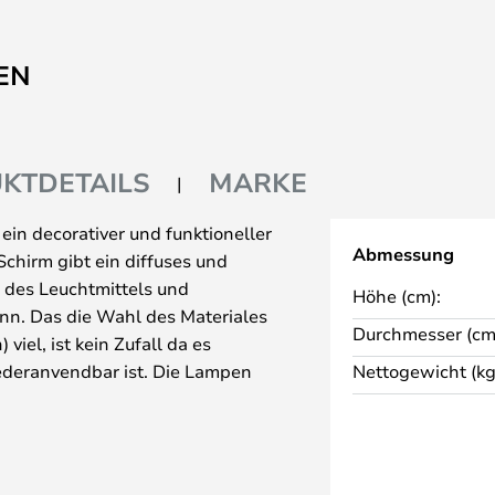
EN
KTDETAILS
MARKE
ein decorativer und funktioneller
Abmessung
chirm gibt ein diffuses und
l des Leuchtmittels und
Höhe (cm):
ann. Das die Wahl des Materiales
Durchmesser (cm
viel, ist kein Zufall da es
ederanvendbar ist. Die Lampen
Nettogewicht (kg
ffentliche Einrichtungen