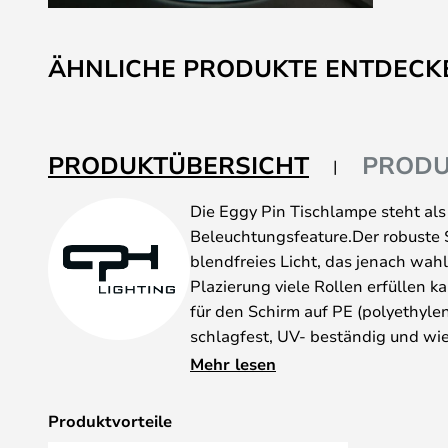
Zum
Anfang
ÄHNLICHE PRODUKTE ENTDECK
der
Bildgalerie
springen
PRODUKTÜBERSICHT
PRODU
Die Eggy Pin Tischlampe steht als 
Beleuchtungsfeature.Der robuste S
blendfreies Licht, das jenach wah
Plazierung viele Rollen erfüllen k
für den Schirm auf PE (polyethylen) 
schlagfest, UV- beständig und wi
sind wie in privaten als auch für ö
Mehr lesen
geeignet.
Produktvorteile