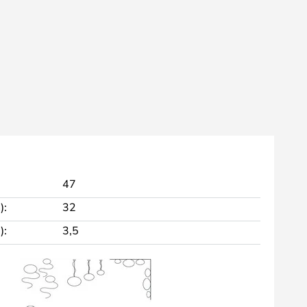
47
):
32
):
3,5