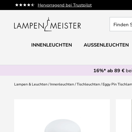
Zum
Hervorragend bei Trustpilot
Inhalt
springen
Finden
Sie
Ihre
Leuchte...
INNENLEUCHTEN
AUSSENLEUCHTEN
16%* ab 89 €
bei
Lampen & Leuchten
Innenleuchten
Tischleuchten
Eggy Pin Tischlam
Zum
Ende
der
Bildgalerie