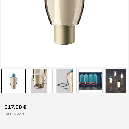
Zum
317,00 €
Anfang
inkl. MwSt.
der
Bildgalerie