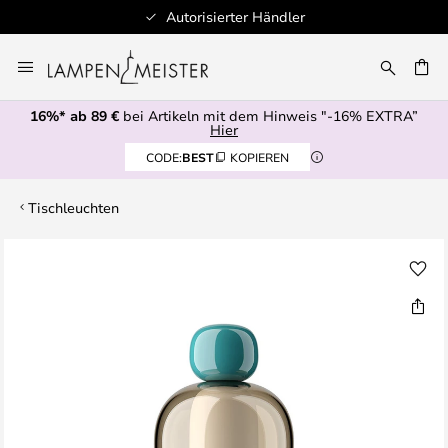
Autorisierter Händler
Zum
Inhalt
E
springen
16%* ab 89 €
bei Artikeln mit dem Hinweis "-16% EXTRA”
Hier
CODE:
BEST
KOPIEREN
Tischleuchten
Zum
Ende
der
Bildgalerie
springen