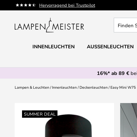
Zum
Hervorragend bei Trustpilot
Inhalt
springen
Finden
Sie
Ihre
Leuchte...
INNENLEUCHTEN
AUSSENLEUCHTEN
16%* ab 89 €
bei
Lampen & Leuchten
Innenleuchten
Deckenleuchten
Easy Mini W75 
Zum
Ende
SUMMER DEAL
der
Bildgalerie