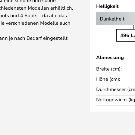
st eine schöne und solide
Helligkeit
schiedensten Modellen erhältlich.
Spots und 4 Spots – da alle das
Dunkelheit
die verschiedenen Modelle auch
496 L
nn je nach Bedarf eingestellt
ist nicht nur in der
lide, sondern auch in der
Abmessung
inen Deckenspot, der Licht ins
Breite (cm):
e Jahre Ihre Freude haben
Höhe (cm):
Durchmesser (cm
gendem Dimmer getestet: SLC
Nettogewicht (kg