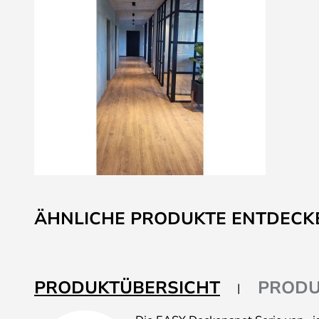
Zum
Anfang
ÄHNLICHE PRODUKTE ENTDECK
der
Bildgalerie
springen
PRODUKTÜBERSICHT
PRODU