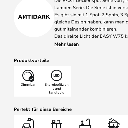
Die EASY Deckenspot Serie von , i
Lampen Serie. Die Serie ist in ver
Es gibt sie mit 1 Spot, 2 Spots, 3 
gleiche Design haben, kann man 
gut miteinander kombinieren.
Das direkte Licht der EASY W75 ka
werden. Das Design der EASY Serie 
Mehr lesen
Materialwahl und dem Aussehen so
Konstruktion.
Produktvorteile
Mit der EASY W75 bekommen Sie e
Dunkle bringt und an dem Sie viel
werden.
Dimmbar
Energieeffizien
Antidark hat die Leuchte mit fol
t und
langlebig
SMARTONE AV Dimmer mini.
Perfekt für diese Bereiche