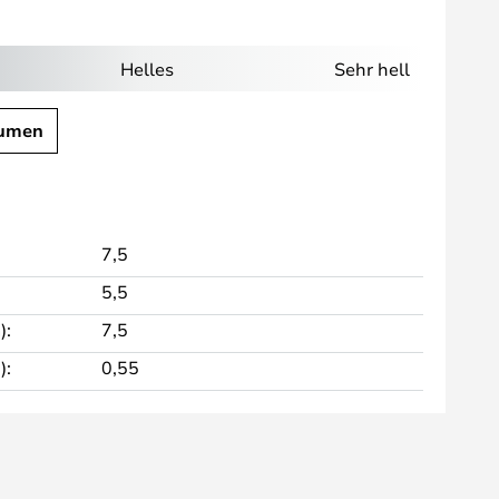
Helles
Sehr hell
umen
7,5
5,5
):
7,5
):
0,55