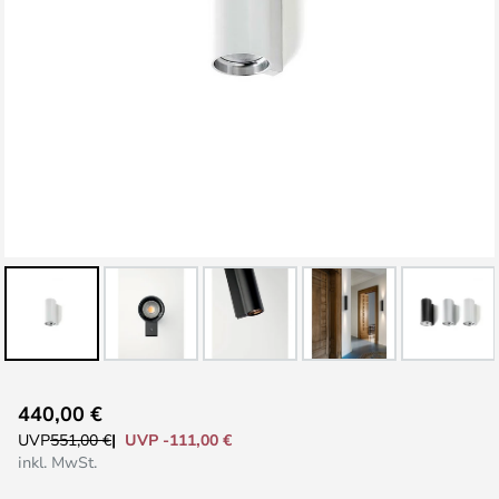
Zum
440,00 €
Anfang
UVP -111,00 €
UVP
551,00 €
der
inkl. MwSt.
Bildgalerie