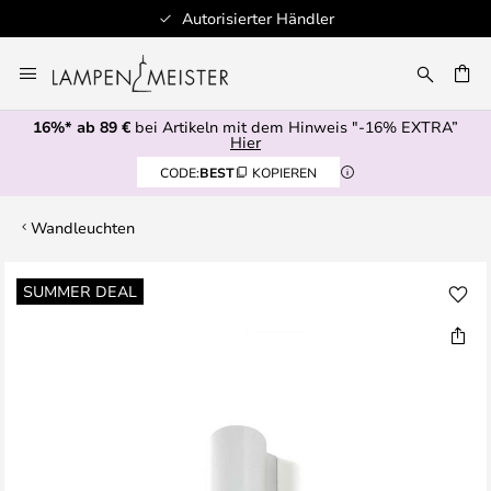
Autorisierter Händler
Zum
Inhalt
E
springen
16%* ab 89 €
bei Artikeln mit dem Hinweis "-16% EXTRA”
Hier
CODE:
BEST
KOPIEREN
Wandleuchten
Zum
SUMMER DEAL
Ende
der
Bildgalerie
springen