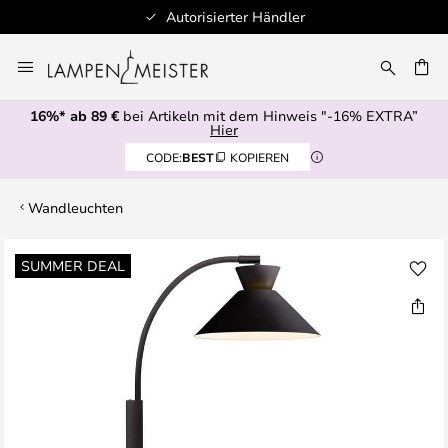
Autorisierter Händler
Zum
Inhalt
E
springen
16%* ab 89 €
bei Artikeln mit dem Hinweis "-16% EXTRA”
Hier
CODE:
BEST
KOPIEREN
Wandleuchten
Zum
SUMMER DEAL
Ende
der
Bildgalerie
springen