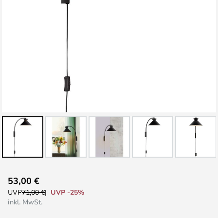
Zum
53,00 €
Anfang
UVP -25%
UVP
71,00 €
der
inkl. MwSt.
Bildgalerie