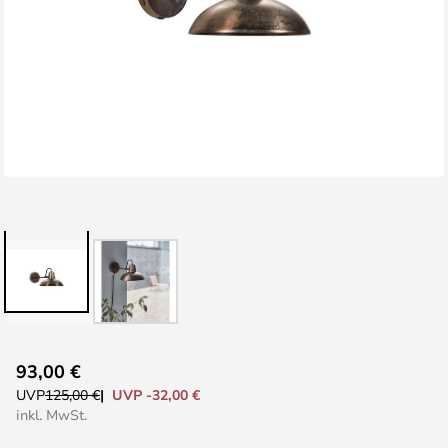
Zum
93,00 €
Anfang
UVP -32,00 €
UVP
125,00 €
der
inkl. MwSt.
Bildgalerie