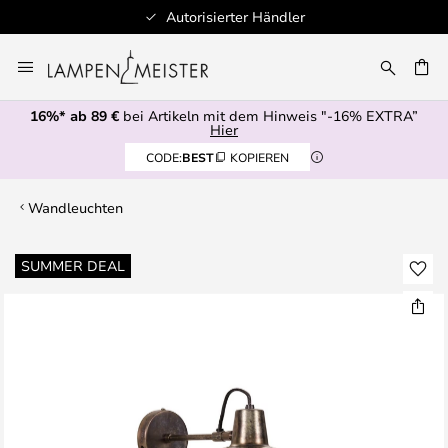
Autorisierter Händler
Zum
Inhalt
E
springen
16%* ab 89 €
bei Artikeln mit dem Hinweis "-16% EXTRA”
Hier
CODE:
BEST
KOPIEREN
Wandleuchten
Zum
SUMMER DEAL
Ende
der
Bildgalerie
springen