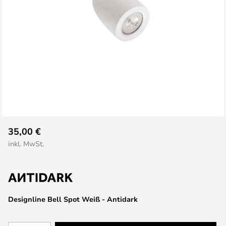
Zum
35,00 €
Anfang
inkl. MwSt.
der
Bildgalerie
springen
Designline Bell Spot Weiß - Antidark