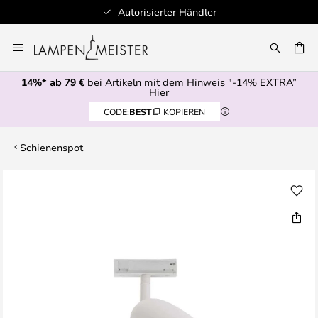
Autorisierter Händler
Zum
Inhalt
E
springen
14%* ab 79 €
bei Artikeln mit dem Hinweis "-14% EXTRA”
Hier
CODE:
BEST
KOPIEREN
Schienenspot
Zum
Ende
der
Bildgalerie
springen