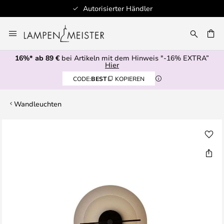
Autorisierter Händler
Zum
Inhalt
E
springen
16%* ab 89 €
bei Artikeln mit dem Hinweis "-16% EXTRA”
Hier
CODE:
BEST
KOPIEREN
Wandleuchten
Zum
Ende
der
Bildgalerie
springen