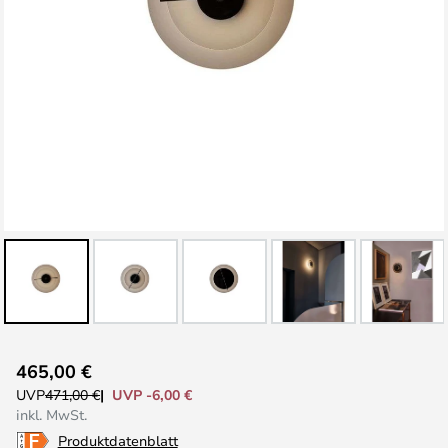
Zum
465,00 €
Anfang
UVP -6,00 €
UVP
471,00 €
der
inkl. MwSt.
Bildgalerie
Produktdatenblatt