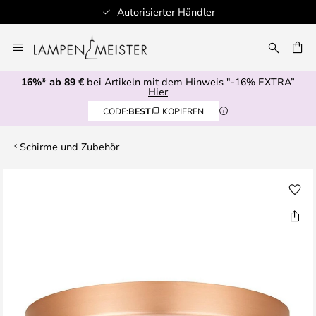
Autorisierter Händler
Zum
Inhalt
E
springen
16%* ab 89 €
bei Artikeln mit dem Hinweis "-16% EXTRA”
Hier
CODE:
BEST
KOPIEREN
Schirme und Zubehör
Zum
Ende
der
Bildgalerie
springen