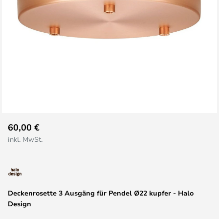
Zum
60,00 €
Anfang
inkl. MwSt.
der
Bildgalerie
springen
Deckenrosette 3 Ausgäng für Pendel Ø22 kupfer - Halo
Design