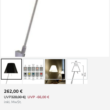
Zum
262,00 €
Anfang
UVP -66,00 €
UVP
328,00 €
der
inkl. MwSt.
Bildgalerie