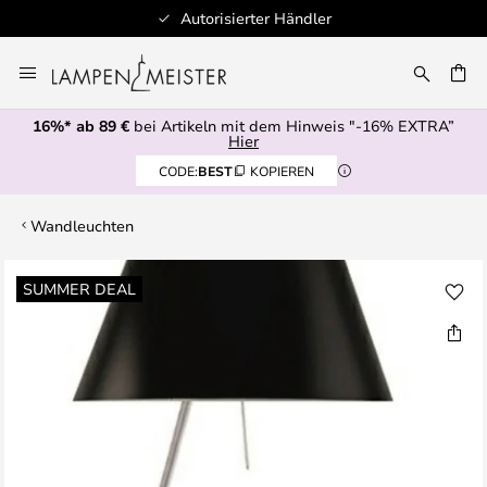
Autorisierter Händler
Zum
Inhalt
E
springen
16%* ab 89 €
bei Artikeln mit dem Hinweis "-16% EXTRA”
Hier
CODE:
BEST
KOPIEREN
Wandleuchten
Zum
SUMMER DEAL
Ende
der
Bildgalerie
springen