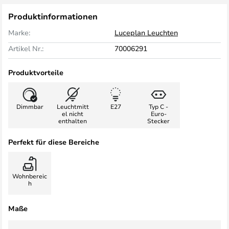
Produktinformationen
Marke:
Luceplan Leuchten
Artikel Nr.:
70006291
Produktvorteile
Dimmbar
Leuchtmitt
E27
Typ C -
el nicht
Euro-
enthalten
Stecker
Perfekt für diese Bereiche
Wohnbereic
h
Maße