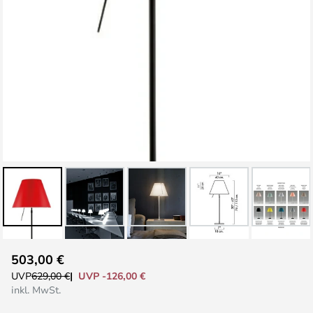
Zum
503,00 €
Anfang
UVP -126,00 €
UVP
629,00 €
der
inkl. MwSt.
Bildgalerie