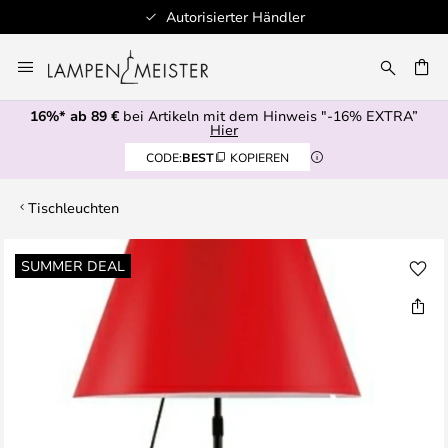
Autorisierter Händler
Zum
Inhalt
E
springen
16%* ab 89 €
bei Artikeln mit dem Hinweis "-16% EXTRA”
Hier
CODE:
BEST
KOPIEREN
Tischleuchten
Zum
SUMMER DEAL
Ende
der
Bildgalerie
springen