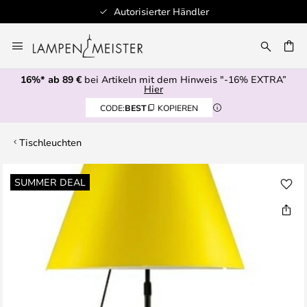
Autorisierter Händler
Zum
Inhalt
E
springen
16%* ab 89 €
bei Artikeln mit dem Hinweis "-16% EXTRA”
Hier
CODE:
BEST
KOPIEREN
Tischleuchten
Zum
SUMMER DEAL
Ende
der
Bildgalerie
springen