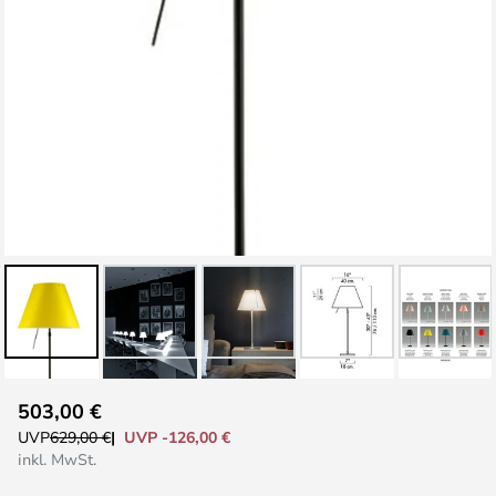
Zum
503,00 €
Anfang
UVP -126,00 €
UVP
629,00 €
der
inkl. MwSt.
Bildgalerie