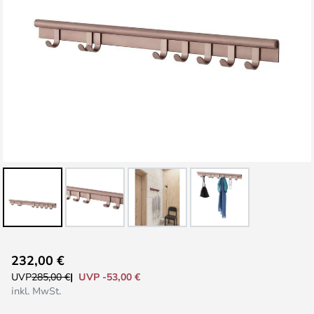
Zum
232,00 €
Anfang
UVP -53,00 €
UVP
285,00 €
der
inkl. MwSt.
Bildgalerie