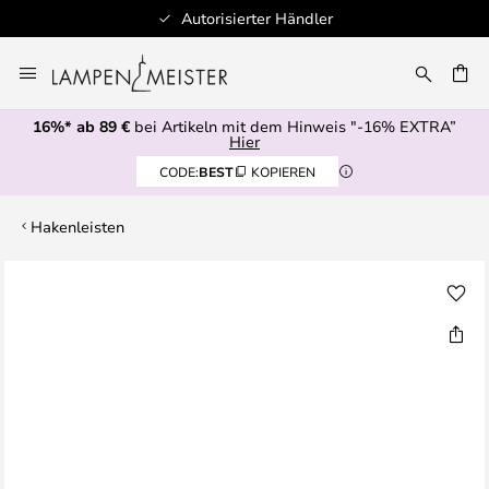
Autorisierter Händler
Zum
Inhalt
E
springen
16%* ab 89 €
bei Artikeln mit dem Hinweis "-16% EXTRA”
Hier
CODE:
BEST
KOPIEREN
Hakenleisten
Zum
Ende
der
Bildgalerie
springen