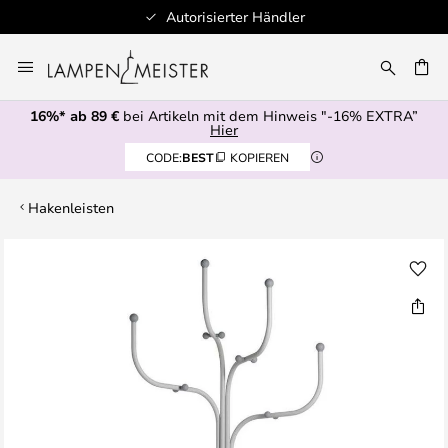
Autorisierter Händler
Zum
Inhalt
E
springen
16%* ab 89 €
bei Artikeln mit dem Hinweis "-16% EXTRA”
Hier
CODE:
BEST
KOPIEREN
Hakenleisten
Zum
Ende
der
Bildgalerie
springen