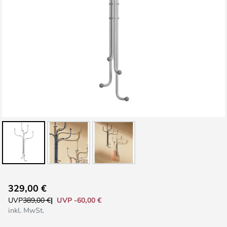
Zum
329,00 €
Anfang
UVP -60,00 €
UVP
389,00 €
der
inkl. MwSt.
Bildgalerie