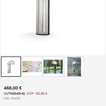
Zum
468,00 €
Anfang
UVP -52,00 €
UVP
520,00 €
der
inkl. MwSt.
Bildgalerie