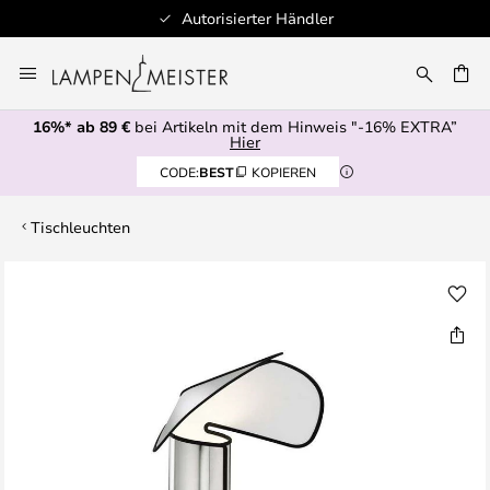
Autorisierter Händler
Zum
Inhalt
E
springen
16%* ab 89 €
bei Artikeln mit dem Hinweis "-16% EXTRA”
Hier
CODE:
BEST
KOPIEREN
Tischleuchten
Zum
Ende
der
Bildgalerie
springen