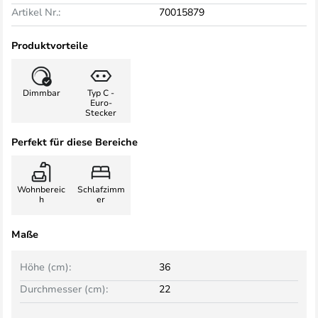
Artikel Nr.:
70015879
Produktvorteile
Dimmbar
Typ C -
Euro-
Stecker
Perfekt für diese Bereiche
Wohnbereic
Schlafzimm
h
er
Maße
Höhe (cm):
36
Durchmesser (cm):
22