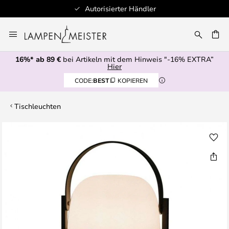
Autorisierter Händler
Zum
Inhalt
E
springen
16%* ab 89 €
bei Artikeln mit dem Hinweis "-16% EXTRA”
Hier
CODE:
BEST
KOPIEREN
Tischleuchten
Zum
Ende
der
Bildgalerie
springen