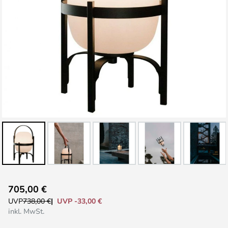
Zum
705,00 €
Anfang
UVP -33,00 €
UVP
738,00 €
der
inkl. MwSt.
Bildgalerie