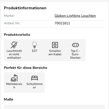
Produktinformationen
Marke:
Globen Lighting Leuchten
Artikel Nr.:
70021811
Produktvorteile
Leuchtmitt
E27
Schalter
Typ C -
el nicht
am Kabel
Euro-
enthalten
Stecker
Perfekt für diese Bereiche
Wohnbereic
Schlafzimm
h
er
Maße