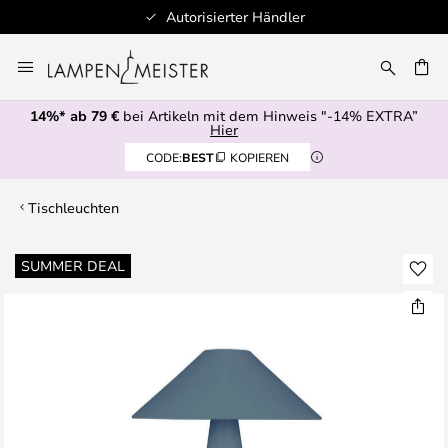
Autorisierter Händler
Zum
Inhalt
E
springen
14%* ab 79 €
bei Artikeln mit dem Hinweis "-14% EXTRA”
Hier
CODE:
BEST
KOPIEREN
Tischleuchten
Zum
SUMMER DEAL
Ende
der
Bildgalerie
springen