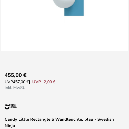
Zum
455,00 €
Anfang
UVP -2,00 €
UVP
457,00 €
der
inkl. MwSt.
Bildgalerie
springen
Candy Little Rectangle S Wandleuchte, blau - Swedish
Ninja