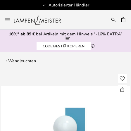
Autorisierter Händler
Zum
Inhalt
E
springen
16%* ab 89 €
bei Artikeln mit dem Hinweis "-16% EXTRA”
Hier
CODE:
BEST
KOPIEREN
Wandleuchten
Zum
Ende
der
Bildgalerie
springen