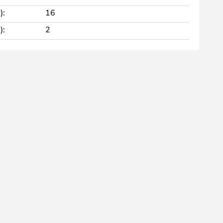
):
16
):
2