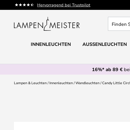
Zum
Hervorragend bei Trustpilot
Inhalt
springen
Finden
Sie
Ihre
Leuchte...
INNENLEUCHTEN
AUSSENLEUCHTEN
16%* ab 89 €
bei
Lampen & Leuchten
Innenleuchten
Wandleuchten
Candy Little Cir
Zum
Ende
der
Bildgalerie