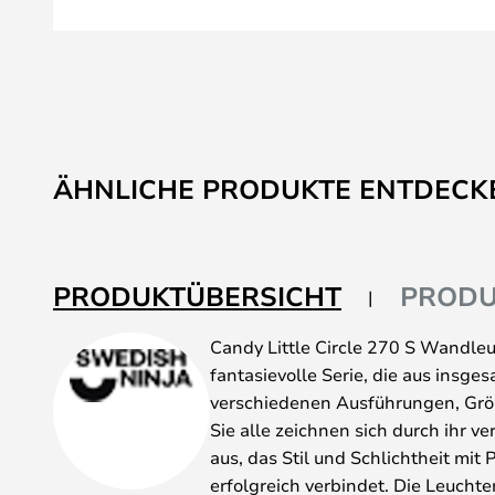
Zum
Anfang
ÄHNLICHE PRODUKTE ENTDECK
der
Bildgalerie
springen
PRODUKTÜBERSICHT
PRODU
Candy Little Circle 270 S Wandleu
fantasievolle Serie, die aus insg
verschiedenen Ausführungen, Grö
Sie alle zeichnen sich durch ihr v
aus, das Stil und Schlichtheit mit
erfolgreich verbindet. Die Leucht