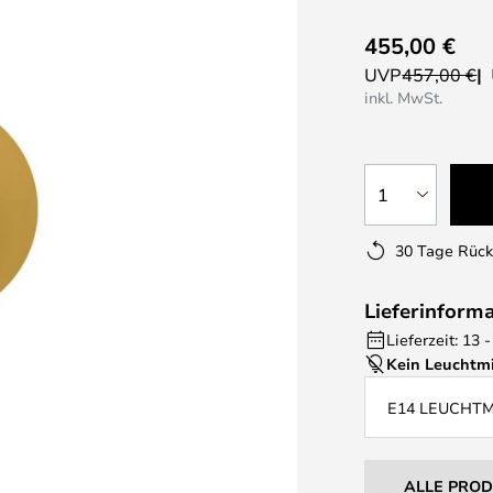
455,00 €
UVP
457,00 €
inkl. MwSt.
1
30 Tage Rüc
Lieferinform
Lieferzeit: 13
Kein Leuchtmi
E14 LEUCHT
ALLE PRO