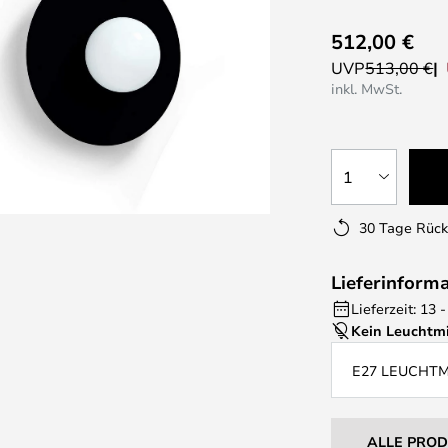
512,00 €
UVP
513,00 €
inkl. MwSt.
1
30 Tage Rüc
Lieferinform
Lieferzeit: 13
Kein Leuchtmi
E27 LEUCHT
ALLE PRO