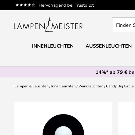
Zum
Hervorragend bei Trustpilot
Inhalt
springen
Finden
Sie
Ihre
Leuchte...
INNENLEUCHTEN
AUSSENLEUCHTEN
14%* ab 79 €
bei
Lampen & Leuchten
Innenleuchten
Wandleuchten
Candy Big Circle
Zum
Ende
der
Bildgalerie