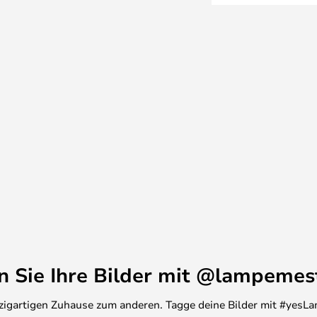
 und einem farbigen Sockel, der
d Kreis in verschiedenen Größen
iebigen Richtung an der Wand
Freiheit gibt, die Leuchte im
ünschen. Einige Modelle sind
hten, die noch mehr Freiheit
htungskonzepts bieten.
en Sie Ihre Bilder mit @lampemes
inzigartigen Zuhause zum anderen. Tagge deine Bilder mit #yesLa