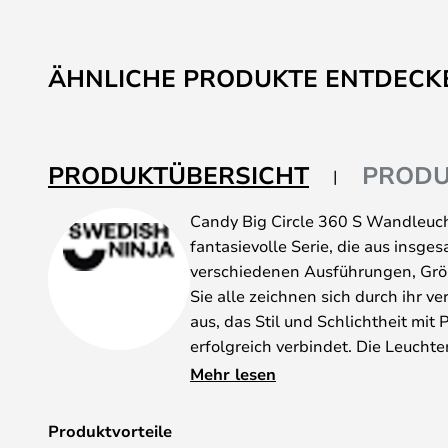
ÄHNLICHE PRODUKTE ENTDECK
PRODUKTÜBERSICHT
PRODU
Candy Big Circle 360 S Wandleucht
fantasievolle Serie, die aus insg
verschiedenen Ausführungen, Grö
Sie alle zeichnen sich durch ihr v
aus, das Stil und Schlichtheit mit
erfolgreich verbindet. Die Leucht
schwedischen Designerin Maria Gu
Mehr lesen
Designunternehmen Swedish Ninj
Geschäftsführerin sie noch heute 
Produktvorteile
Serie haben ein einzigartiges geo