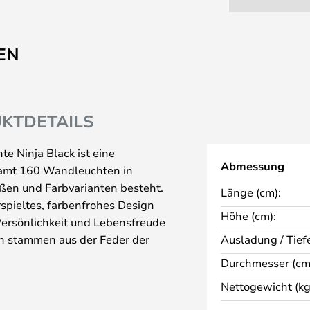
EN
KTDETAILS
e Ninja Black ist eine
Abmessung
esamt 160 Wandleuchten in
ßen und Farbvarianten besteht.
Länge (cm):
erspieltes, farbenfrohes Design
Höhe (cm):
 Persönlichkeit und Lebensfreude
en stammen aus der Feder der
Ausladung / Tiefe
stavsson, die das
Durchmesser (cm
a gründete, dessen
Nettogewicht (kg
ist. Alle Leuchten der Candy-
metrisches Design mit einem