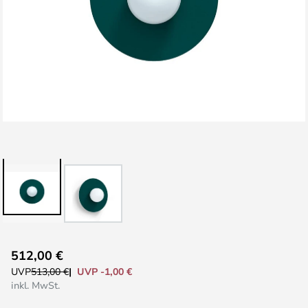
Zum
512,00 €
Anfang
UVP -1,00 €
UVP
513,00 €
der
inkl. MwSt.
Bildgalerie