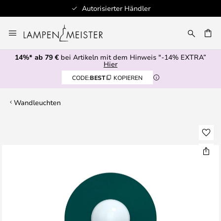
Autorisierter Händler
Zum
Inhalt
E
springen
14%* ab 79 €
bei Artikeln mit dem Hinweis "-14% EXTRA”
Hier
CODE:
BEST
KOPIEREN
Wandleuchten
Zum
Ende
der
Bildgalerie
springen