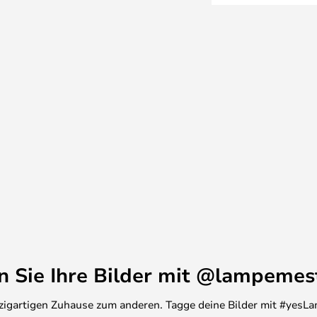
 und einem farbigen Sockel, der
d Kreis in verschiedenen Größen
iebigen Richtung an der Wand
Freiheit gibt, die Leuchte im
ünschen. Einige Modelle sind
hten, die noch mehr Freiheit
htungskonzepts bieten.
en Sie Ihre Bilder mit @lampemes
inzigartigen Zuhause zum anderen. Tagge deine Bilder mit #yesLa