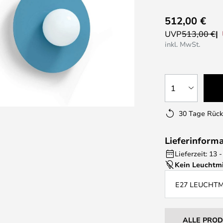
512,00 €
UVP
513,00 €
inkl. MwSt.
1
30 Tage Rüc
Lieferinform
Lieferzeit: 13
Kein Leuchtmi
E27 LEUCHT
ALLE PRO