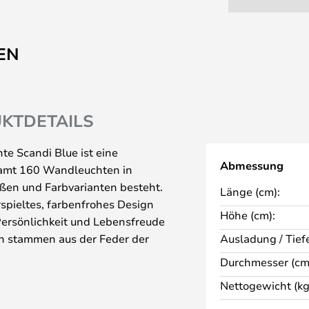
EN
KTDETAILS
e Scandi Blue ist eine
Abmessung
esamt 160 Wandleuchten in
ßen und Farbvarianten besteht.
Länge (cm):
erspieltes, farbenfrohes Design
Höhe (cm):
 Persönlichkeit und Lebensfreude
en stammen aus der Feder der
Ausladung / Tiefe
stavsson, die das
Durchmesser (cm
a gründete, dessen
Nettogewicht (kg
ist. Alle Leuchten der Candy-
metrisches Design mit einem