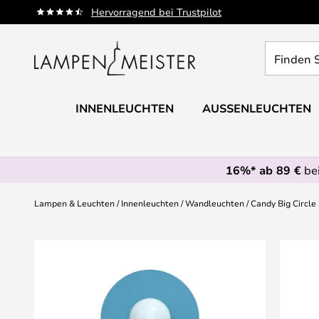
Zum
Hervorragend bei Trustpilot
Inhalt
springen
Finden
Sie
Ihre
Leuchte...
INNENLEUCHTEN
AUSSENLEUCHTEN
16%* ab 89 €
bei
Lampen & Leuchten
Innenleuchten
Wandleuchten
Candy Big Circle
Zum
Ende
der
Bildgalerie