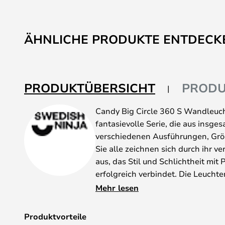
ÄHNLICHE PRODUKTE ENTDECK
PRODUKTÜBERSICHT
PRODU
Candy Big Circle 360 S Wandleucht
fantasievolle Serie, die aus insg
verschiedenen Ausführungen, Grö
Sie alle zeichnen sich durch ihr v
aus, das Stil und Schlichtheit mit
erfolgreich verbindet. Die Leucht
schwedischen Designerin Maria Gu
Mehr lesen
Designunternehmen Swedish Ninj
Geschäftsführerin sie noch heute 
Produktvorteile
Serie haben ein einzigartiges geo