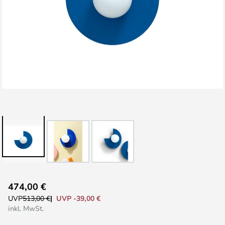
Zum
474,00 €
Anfang
UVP -39,00 €
UVP
513,00 €
der
inkl. MwSt.
Bildgalerie