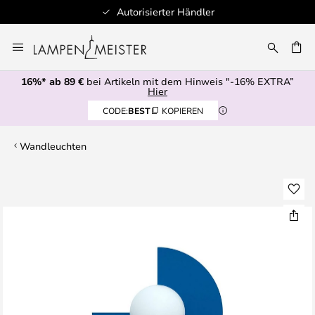
Autorisierter Händler
Zum
Inhalt
E
springen
16%* ab 89 €
bei Artikeln mit dem Hinweis "-16% EXTRA”
Hier
CODE:
BEST
KOPIEREN
Wandleuchten
Zum
Ende
der
Bildgalerie
springen