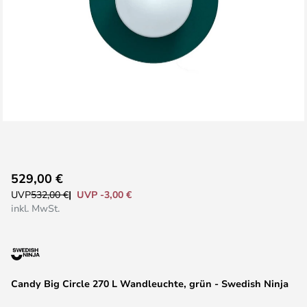
Zum
529,00 €
Anfang
UVP -3,00 €
UVP
532,00 €
der
inkl. MwSt.
Bildgalerie
springen
Candy Big Circle 270 L Wandleuchte, grün - Swedish Ninja