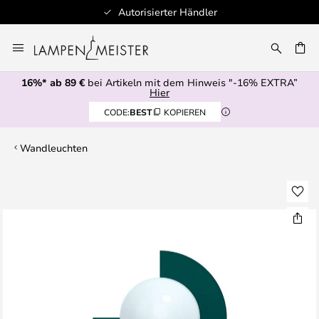
Autorisierter Händler
Zum
Inhalt
E
springen
16%* ab 89 €
bei Artikeln mit dem Hinweis "-16% EXTRA”
Hier
CODE:
BEST
KOPIEREN
Wandleuchten
Zum
Ende
der
Bildgalerie
springen