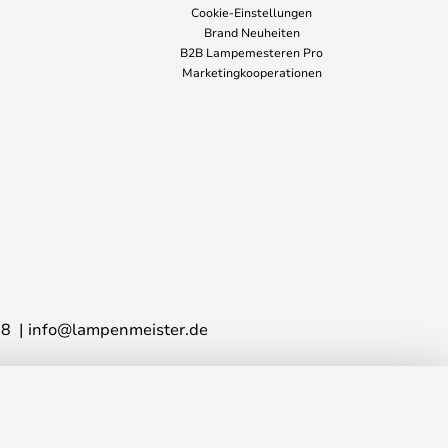
Cookie-Einstellungen
Brand Neuheiten
B2B Lampemesteren Pro
Marketingkooperationen
28
info@lampenmeister.de
399,00 €
IN DEN WARENKORB
UVP
444,00 €