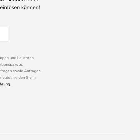
 einlösen können!
ampen und Leuchten,
ktionspakete,
mfragen sowie Anfragen
eldelink, den Sie in
ärung
.