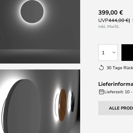
399,00 €
UVP
444,00 €
inkl. MwSt.
1
30 Tage Rüc
Lieferinform
Lieferzeit: 10
ALLE PRO