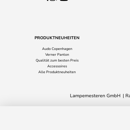
PRODUKTNEUHEITEN
Audo Copenhagen
Verner Panton
Qualität zum besten Preis
Accessoires
Alle Produktneuheiten
Lampemesteren GmbH
R
Camouflage 240 Außenwandleuchte 27
Lieferzeit: 10 - 15 Werktage