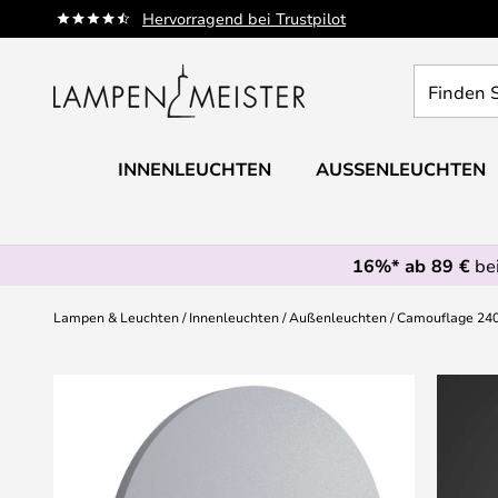
Zum
Hervorragend bei Trustpilot
Inhalt
springen
Finden
Sie
Ihre
Leuchte...
INNENLEUCHTEN
AUSSENLEUCHTEN
16%* ab 89 €
bei
Lampen & Leuchten
Innenleuchten
Außenleuchten
Camouflage 240
Zum
Ende
der
Bildgalerie