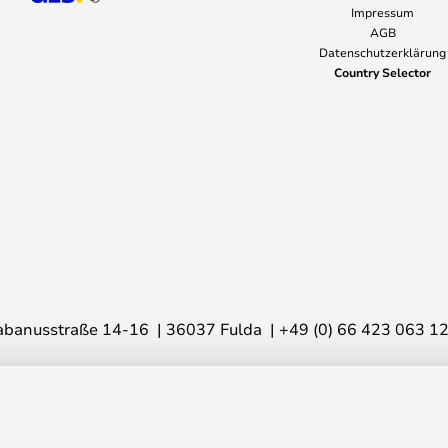
Impressum
AGB
Datenschutzerklärung
Country Selector
abanusstraße 14-16
36037 Fulda
+49 (0) 66 423 063 1
© 2026 Lampemesteren GmbH
00K Grey - Flos