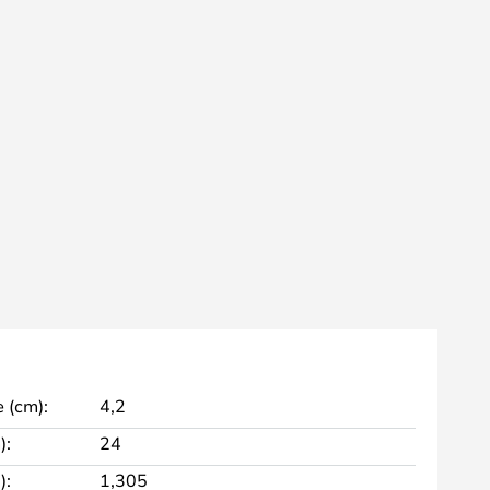
 (cm):
4,2
):
24
):
1,305