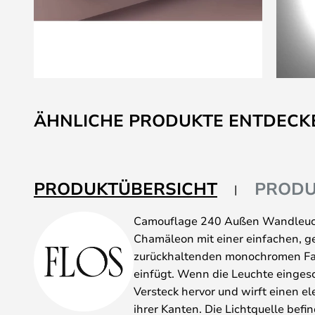
Zum
Anfang
ÄHNLICHE PRODUKTE ENTDECK
der
Bildgalerie
springen
PRODUKTÜBERSICHT
PRODU
Camouflage 240 Außen Wandleucht
Chamäleon mit einer einfachen, g
zurückhaltenden monochromen Farbe
einfügt. Wenn die Leuchte eingesch
Versteck hervor und wirft einen e
ihrer Kanten. Die Lichtquelle befi