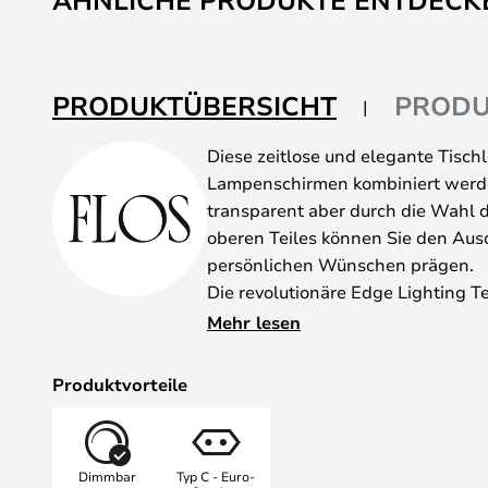
ÄHNLICHE PRODUKTE ENTDECK
PRODUKTÜBERSICHT
PRODU
Diese zeitlose und elegante Tisch
Lampenschirmen kombiniert werden
transparent aber durch die Wahl
oberen Teiles können Sie den Aus
persönlichen Wünschen prägen.
Die revolutionäre Edge Lighting T
Gebrauch von den Möglichkeiten di
Mehr lesen
eine minimale Dicke und das Licht 
hohen Sehkomfort sowie maximaler
Produktvorteile
Das exklusive, minimalistische De
garantiert maximale Kontrolle der
Klick.
Dimmbar
Typ C - Euro-
Die Tischleuchte gibt ein diffuses