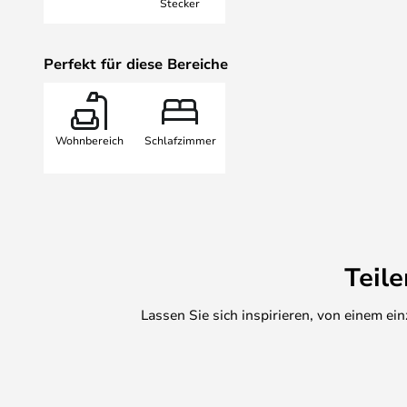
Stecker
die Möglichkeit bietet die Lichts
zu regulieren. Die Leuchte wird m
Perfekt für diese Bereiche
Stecker geliefert.
Wohnbereich
Schlafzimmer
Teil
Lassen Sie sich inspirieren, von einem e