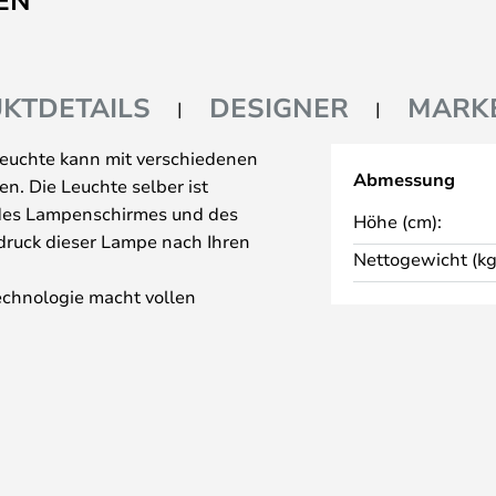
EN
KTDETAILS
DESIGNER
MARK
leuchte kann mit verschiedenen
Abmessung
. Die Leuchte selber ist
 des Lampenschirmes und des
Höhe (cm):
druck dieser Lampe nach Ihren
Nettogewicht (kg
echnologie macht vollen
e LED bietet. Die Leuchte hat
ist völlig gleichmäßig, mit einem
 Leistung und Effizienz.
sign des integrierten Dimmers,
 Lichtstärke mit einem einzigen
 Licht und hat einen Dimmer, der