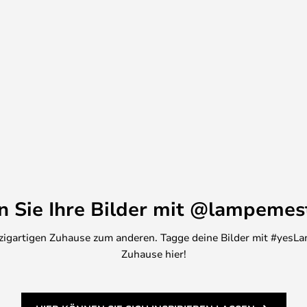
tärke stufenlos zwischen 10-100%
it einem 200 cm langen Kabel mit
en Sie Ihre Bilder mit @lampemes
inzigartigen Zuhause zum anderen. Tagge deine Bilder mit #yesLa
Zuhause hier!