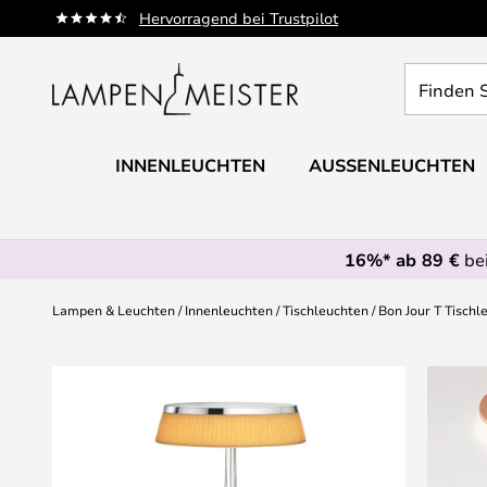
Zum
Hervorragend bei Trustpilot
Inhalt
springen
Finden
Sie
Ihre
Leuchte...
INNENLEUCHTEN
AUSSENLEUCHTEN
16%* ab 89 €
bei
Lampen & Leuchten
Innenleuchten
Tischleuchten
Bon Jour T Tischl
Zum
Ende
der
Bildgalerie