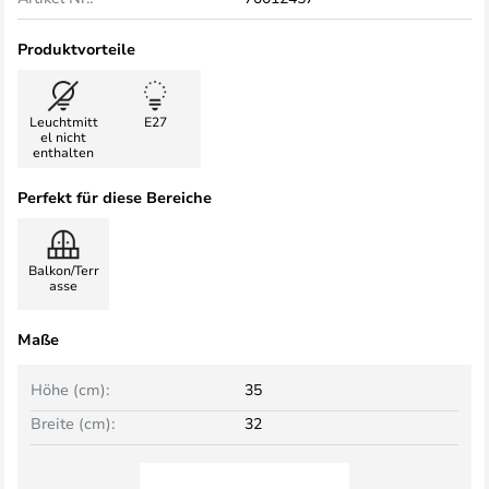
Produktvorteile
Leuchtmitt
E27
el nicht
enthalten
Perfekt für diese Bereiche
Balkon/Terr
asse
Maße
Höhe (cm):
35
Breite (cm):
32