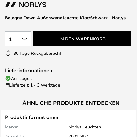
springen
Bologna Down Außenwandleuchte Klar/Schwarz - Norlys
1
IN DEN WARENKORB
30 Tage Rückgaberecht
Lieferinformationen
Auf Lager.
Lieferzeit: 1 - 3 Werktage
ÄHNLICHE PRODUKTE ENTDECKEN
Produktinformationen
Marke:
Norlys Leuchten
Artikel Nr.:
70012457