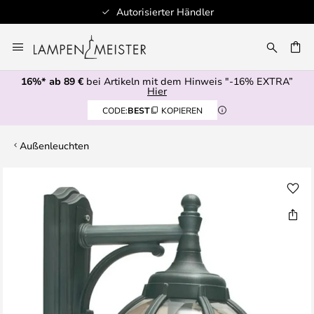
Autorisierter Händler
Zum
Inhalt
E
springen
16%* ab 89 €
bei Artikeln mit dem Hinweis "-16% EXTRA”
Hier
CODE:
BEST
KOPIEREN
Außenleuchten
Zum
Ende
der
Bildgalerie
springen