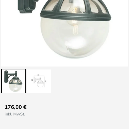
Zum
176,00 €
Anfang
inkl. MwSt.
der
Bildgalerie