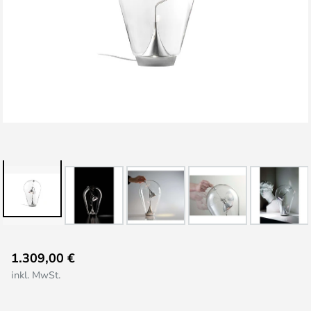
Zum
1.309,00 €
Anfang
inkl. MwSt.
der
Bildgalerie