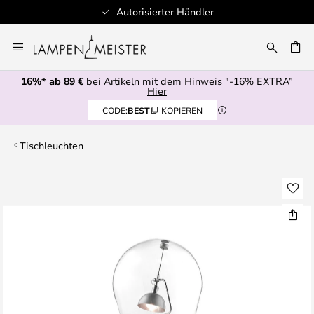
Autorisierter Händler
Zum
Inhalt
E
springen
16%* ab 89 €
bei Artikeln mit dem Hinweis "-16% EXTRA”
Hier
CODE:
BEST
KOPIEREN
Tischleuchten
Zum
Ende
der
Bildgalerie
springen