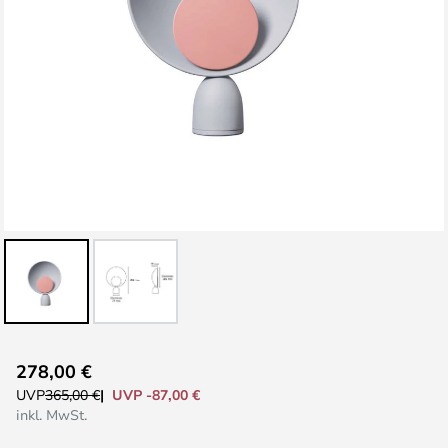
Zum
278,00 €
Anfang
UVP -87,00 €
UVP
365,00 €
der
inkl. MwSt.
Bildgalerie