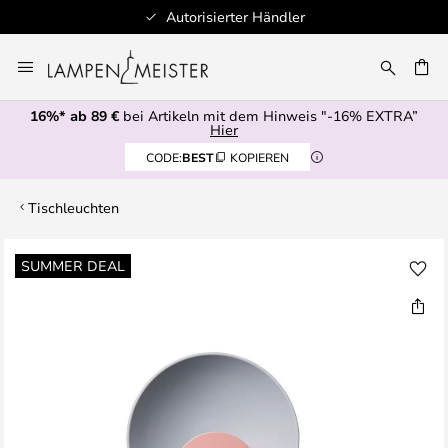
Autorisierter Händler
Zum
Inhalt
E
springen
16%* ab 89 €
bei Artikeln mit dem Hinweis "-16% EXTRA”
Hier
CODE:
BEST
KOPIEREN
Tischleuchten
Zum
SUMMER DEAL
Ende
der
Bildgalerie
springen