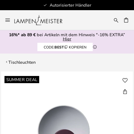
Autorisierter Händler
Zum
Inhalt
E
springen
16%* ab 89 €
bei Artikeln mit dem Hinweis "-16% EXTRA”
Hier
CODE:
BEST
KOPIEREN
Tischleuchten
Zum
SUMMER DEAL
Ende
der
Bildgalerie
springen