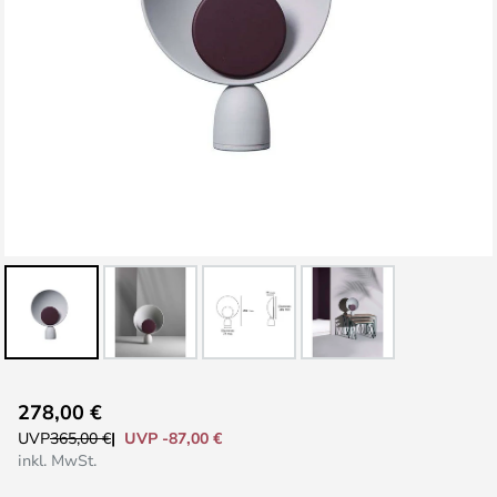
Zum
278,00 €
Anfang
UVP -87,00 €
UVP
365,00 €
der
inkl. MwSt.
Bildgalerie