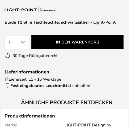
springen
Blade T1 Slim Tischleuchte, schwarz/silber - Light-Point
1
IN DEN WARENKORB
30 Tage Rückgaberecht
Lieferinformationen
Lieferzeit: 11 - 16 Werktage
Fest eingebautes Leuchtmittel
enthalten
ÄHNLICHE PRODUKTE ENTDECKEN
Produktinformationen
Marke:
LIGHT-POINT Design by