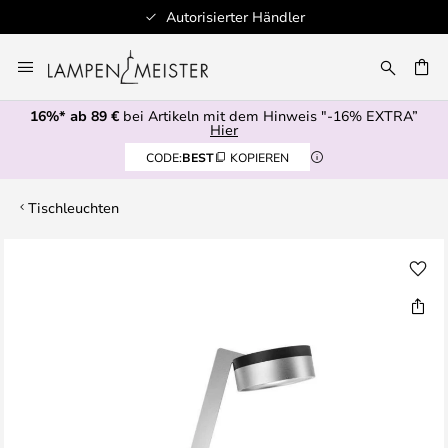
Autorisierter Händler
Zum
Inhalt
E
springen
16%* ab 89 €
bei Artikeln mit dem Hinweis "-16% EXTRA”
Hier
CODE:
BEST
KOPIEREN
Tischleuchten
Zum
Ende
der
Bildgalerie
springen