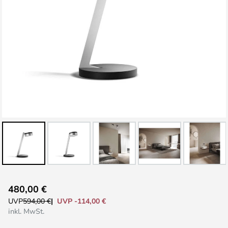
Zum
480,00 €
Anfang
UVP -114,00 €
UVP
594,00 €
der
inkl. MwSt.
Bildgalerie