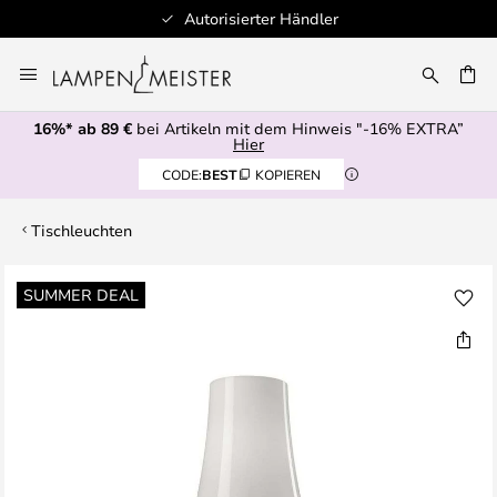
Autorisierter Händler
Zum
Inhalt
E
springen
16%* ab 89 €
bei Artikeln mit dem Hinweis "-16% EXTRA”
Hier
CODE:
BEST
KOPIEREN
Tischleuchten
Zum
SUMMER DEAL
Ende
der
Bildgalerie
springen