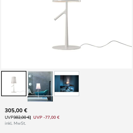
Zum
305,00 €
Anfang
UVP -77,00 €
UVP
382,00 €
der
inkl. MwSt.
Bildgalerie